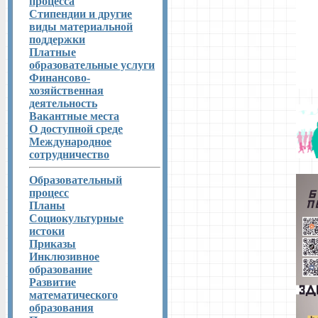
процесса
Стипендии и другие
виды материальной
поддержки
Платные
образовательные услуги
Финансово-
хозяйственная
деятельность
Вакантные места
О доступной среде
Международное
сотрудничество
Образовательный
процесс
Планы
Социокультурные
истоки
Приказы
Инклюзивное
образование
Развитие
математического
образования