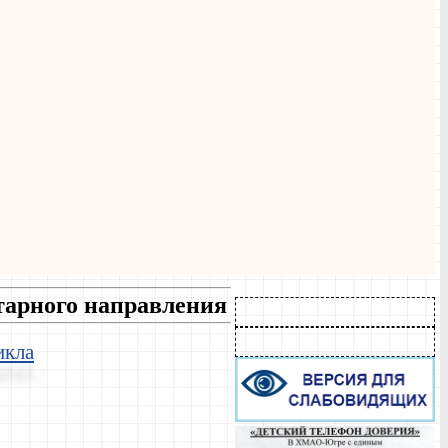
тарного направления
икла