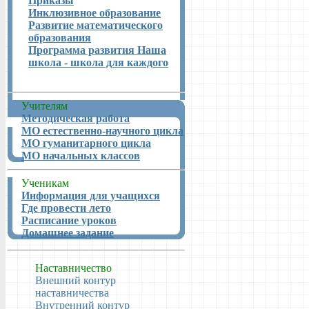
Приказы
Инклюзивное образование
Развитие математического
образования
Программа развития Наша
школа - школа для каждого
Учителям
Методическая работа
МО естественно-научного цикла
МО гуманитарного цикла
МО начальных классов
Ученикам
Информация для учащихся
Где провести лето
Расписание уроков
Домашнее задание
Наставничество
Внешний контур
наставничества
Внутренний контур