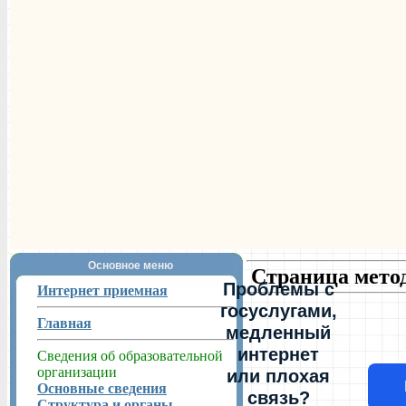
Основное меню
Страница мето
Проблемы с
Интернет приемная
госуслугами,
Главная
медленный
интернет
Сведения об образовательной
организации
или плохая
Основные сведения
связь?
Структура и органы