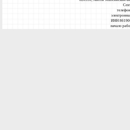
Сент
телефон
электронна
ИНН 86190
начало рабо