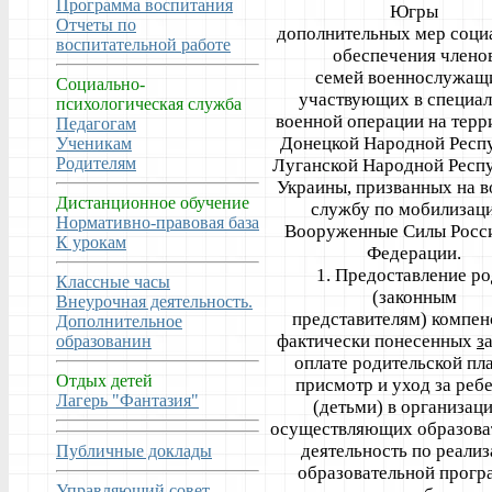
Программа воспитания
Югры
Отчеты по
дополнительных мер соци
воспитательной работе
обеспечения члено
семей военнослужащ
Социально-
участвующих в специа
психологическая служба
военной операции на терр
Педагогам
Донецкой Народной Респ
Ученикам
Родителям
Луганской Народной Респ
Украины, призванных на 
Дистанционное обучение
службу по мобилизаци
Нормативно-правовая база
Вооруженные Силы Росс
К урокам
Федерации.
1. Предоставление ро
Классные часы
(законным
Внеурочная деятельность.
представителям) компен
Дополнительное
фактически понесенных
з
образованин
оплате родительской пла
Отдых детей
присмотр и уход за реб
Лагерь "Фантазия"
(детьми) в организаци
осуществляющих образова
деятельность по реали
Публичные доклады
образовательной прог
Управляющий совет