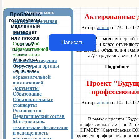
Основное меню
Проблемы с
Актированные 
госуслугами,
Интернет приемная
медленный
Автор:
admin
от 23-11-2022
интернет
Главная
или плохая
23.11.2022г. занятия первой 
Написать
Сведения об
связь?
по 4 класс отменяютс
образовательной
Напишите об
На момент объявления темпе
организации
этом —
27,9 градусов, ветер 2 
Минцифры
Основные сведения
поможет с
Структура и органы
Подробнее
решением
управления
образовательной
Проект "Буду
организацией
Документы
профессионал
Образование
Образовательные
Автор:
admin
от 10-11-2022
стандарты
Руководство.
Педагогический состав
В рамках проекта "Буд
Материально-
профессионал" с 21 по 28 ок
техническое обеспечение
НРМОБУ "Сентябрьская СО
и оснащенность
проведен профориентационный
образовательного