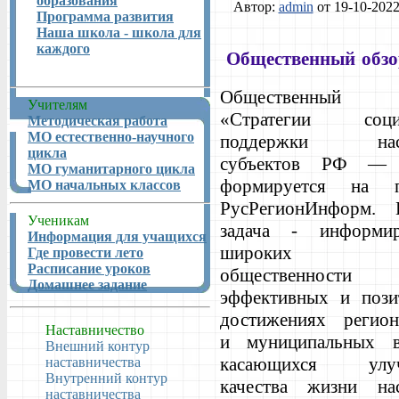
образования
Автор:
admin
от 19-10-2022
Программа развития
Наша школа - школа для
каждого
Общественный обзо
Общественный 
Учителям
«Стратегии соци
Методическая работа
МО естественно-научного
поддержки насе
цикла
субъектов РФ — 
МО гуманитарного цикла
формируется на п
МО начальных классов
РусРегионИнформ. Г
Ученикам
задача - информир
Информация для учащихся
широких кр
Где провести лето
Расписание уроков
общественнос
Домашнее задание
эффективных и пози
достижениях регион
Наставничество
и муниципальных вл
Внешний контур
касающихся улуч
наставничества
Внутренний контур
качества жизни нас
наставничества