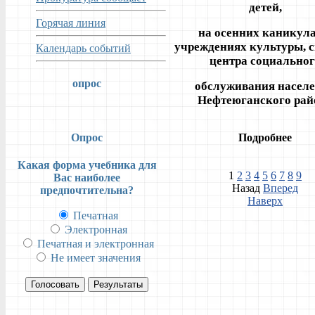
детей,
Горячая линия
на осенних каникула
учреждениях культуры, с
Календарь событий
центра социальног
опрос
обслуживания насел
Нефтеюганского рай
Опрос
Подробнее
Какая форма учебника для
1
2
3
4
5
6
7
8
9
Вас наиболее
Назад
Вперед
предпочтительна?
Наверх
Печатная
Электронная
Печатная и электронная
Не имеет значения
Голосовать
Результаты