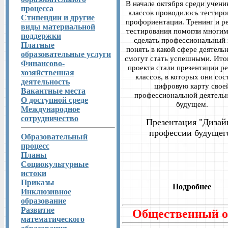
В начале октября среди ученик
процесса
классов проводилось тестиро
Стипендии и другие
профориентации. Тренинг и р
виды материальной
тестирования помогли многим
поддержки
сделать профессиональный 
Платные
понять в какой сфере деятель
образовательные услуги
смогут стать успешными. Ито
Финансово-
проекта стали презентации ре
хозяйственная
классов, в которых они сос
деятельность
цифровую карту свое
Вакантные места
профессиональной деятельн
О доступной среде
будущем.
Международное
сотрудничество
Презентация "Дизай
профессии будущег
Образовательный
процесс
Планы
Социокультурные
истоки
Приказы
Подробнее
Инклюзивное
образование
Развитие
Общественный о
математического