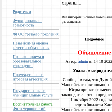
страны...
Родителям
Все информационные материалы
Функциональная
размещаться
грамотность
ФГОС третьего поколения
Подробнее
Независимая оценка
качества образования
Объявление
Правила приема в
образовательное
Автор:
admin
от 14-10-2022
учреждение
Уважаемые родител
Промежуточная и
итоговая аттестация
Сообщаем вам, что Думой
Мансийского автономного 
Югры приняты изменен
Государственные и
законодательство о предос
муниципальные услуги
с 1 октября 2022 года за
Воспитательная работа
средств бюджета Хан
Фото мероприятий
Мансийского автономного 