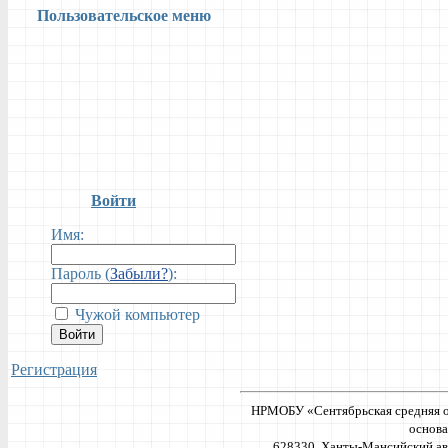
Пользовательское меню
Войти
Имя:
Пароль (
Забыли?
):
Чужой компьютер
Войти
Регистрация
НРМОБУ «Сентябрьская средняя о
основа
628330, Ханты-Мансийский ав