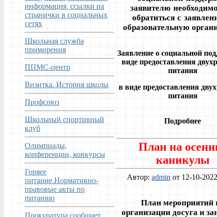
информация, ссылки на
заявителю необходим
странички в социальных
обратиться с заявлен
сетях
образовательную орган
Школьная служба
примирения
Заявление
о социальной по
виде предоставления двухр
ППМС-центр
питания
Визитка. История школы
в виде предоставления двух
питания
Профсоюз
Школьный спортивный
Подробнее
клуб
План на осенн
Олимпиады,
конференции, конкурсы
каникулы
Горяее
Автор:
admin
от 12-10-2022
питание.Нормативно-
правовые акты по
питанию
План мероприятий 
организации досуга и за
Прокуратура сообщает