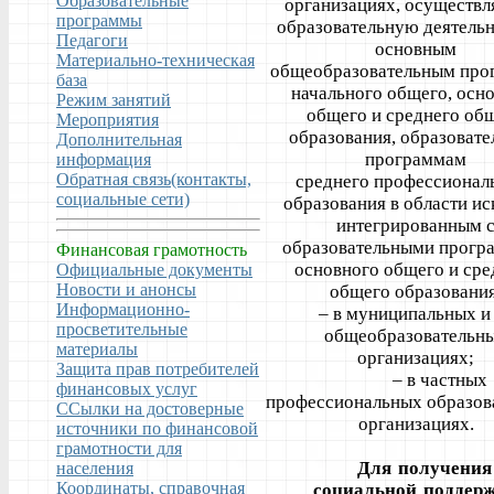
Образовательные
организациях, осуществ
программы
образовательную деятельн
Педагоги
основным
Материально-техническая
общеобразовательным про
база
начального общего, осн
Режим занятий
общего и среднего об
Мероприятия
образования, образоват
Дополнительная
программам
информация
Обратная связь(контакты,
среднего профессионал
социальные сети)
образования в области ис
интегрированным 
образовательными прогр
Финансовая грамотность
основного общего и сре
Официальные документы
Новости и анонсы
общего образования
Информационно-
– в муниципальных и 
просветительные
общеобразовательн
материалы
организациях;
Защита прав потребителей
– в частных
финансовых услуг
профессиональных образов
ССылки на достоверные
организациях.
источники по финансовой
грамотности для
Для получения 
населения
Координаты, справочная
социальной поддер