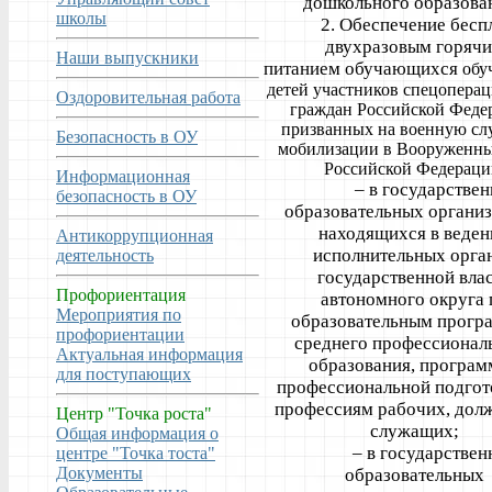
дошкольного образова
школы
2. Обеспечение бесп
двухразовым горяч
Наши выпускники
питанием обучающихся
обу
детей участников спецоперац
Оздоровительная работа
граждан Российской
Феде
призванных на военную сл
Безопасность в ОУ
мобилизации в
Вооруженн
Российской Федераци
Информационная
– в государствен
безопасность в ОУ
образовательных организ
находящихся в веден
Антикоррупционная
исполнительных орга
деятельность
государственной вла
Профориентация
автономного округа 
Мероприятия по
образовательным прогр
профориентации
среднего профессионал
Актуальная информация
образования, програ
для поступающих
профессиональной подгот
профессиям рабочих, дол
Центр "Точка роста"
служащих;
Общая информация о
– в государствен
центре "Точка тоста"
Документы
образовательных