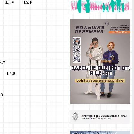
.8
3.5.9
3.5.10
3.7
.7
4.4.8
.3