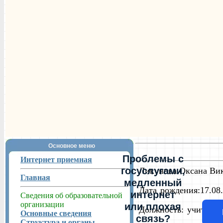
Основное меню
Проблемы с
Интернет приемная
госуслугами,
Ликунова Оксана Ви
Главная
медленный
Дата рождения:17.08
интернет
Сведения об образовательной
организации
или плохая
Должность: учитель 
Основные сведения
связь?
Структура и органы