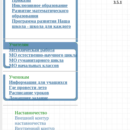
Приказы
3.5.
Инклюзивное образование
Развитие математического
образования
Программа развития Наша
школа - школа для каждого
Учителям
Методическая работа
МО естественно-научного цикла
МО гуманитарного цикла
МО начальных классов
Ученикам
Информация для учащихся
Где провести лето
Расписание уроков
Домашнее задание
Наставничество
Внешний контур
наставничества
Внутренний контур