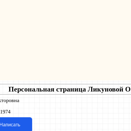
Персональная страница Ликуновой О
кторовн
а
.1974
технологии
Написать