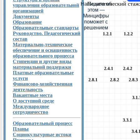
Педагогический стаж:
Напишите об
управления образовательной
этом —
организацией
Минцифры
Документы
поможет с
Образование
Образовательные стандарты
решением
Руководство. Педагогический
1.2.1
1.2.2
состав
Материально-техническое
обеспечение и оснащенность
образовательного процесса
Стипендии и другие виды
материальной поддержки
2.4.1
2.4.
Платные образовательные
услуги
2.8.1
2.8.2
2.8
Финансово-хозяйственная
деятельность
Вакантные места
3
О доступной среде
Международное
сотрудничество
3.3.
Образовательный процесс
Планы
3.
Социокультурные истоки