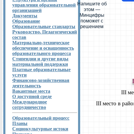
Напишите об
управления образовательной
этом —
организацией
Минцифры
Документы
поможет с
Образование
Образовательные стандарты
решением
Руководство. Педагогический
состав
Материально-техническое
обеспечение и оснащенность
образовательного процесса
Стипендии и другие виды
материальной поддержки
Платные образовательные
услуги
Финансово-хозяйственная
деятельность
Вакантные места
III
ме
О доступной среде
Международное
III
место в рай
сотрудничество
Образовательный процесс
Планы
Социокультурные истоки