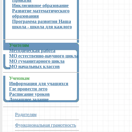
Приказы
Инклюзивное образование
Развитие математического
образования
Программа развития Наша
школа - школа для каждого
Учителям
Методическая работа
МО естественно-научного цикла
МО гуманитарного цикла
МО начальных классов
Ученикам
Информация для учащихся
Где провести лето
Расписание уроков
Домашнее задание
Родителям
Функциональная грамотность