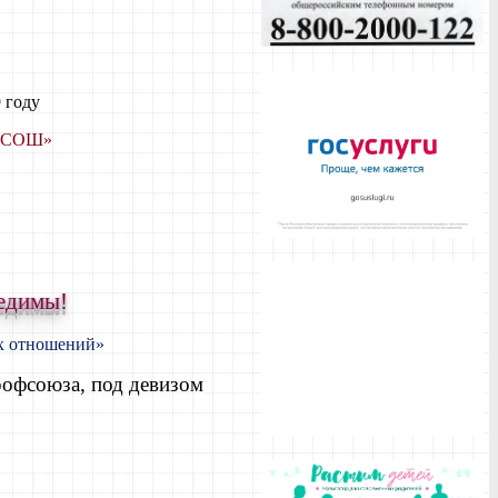
 году
я СОШ»
бедимы!
ых отношений»
офсоюза, под девизом