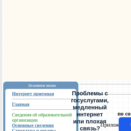
Основное меню
Проблемы с
Интернет приемная
госуслугами,
Главная
медленный
по с
интернет
Сведения об образовательной
организации
или плохая
Приложение 
Основные сведения
связь?
Структура и органы