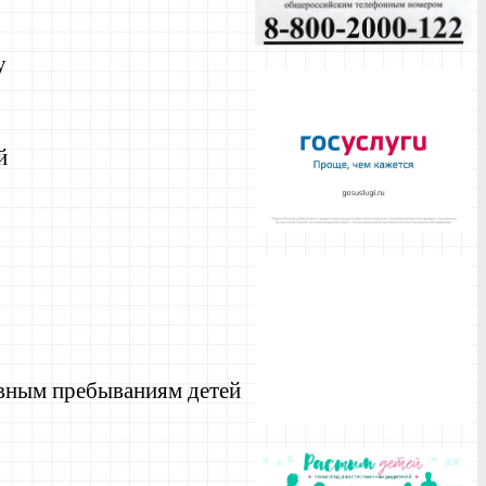
у
й
евным пребываниям детей