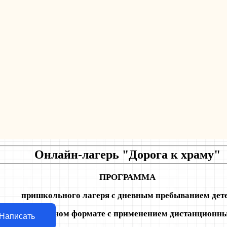
Онлайн-лагерь "Дорога к храму"
ПРОГРАММА
пришкольного лагеря с дневным пребыванием дет
ающего в заочном формате с применением дистанционны
Написать