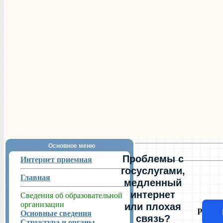
Основное меню
Проблемы с
Интернет приемная
госуслугами,
Главная
медленный
интернет
Сведения об образовательной
организации
или плохая
работ
Основные сведения
связь?
Структура и органы