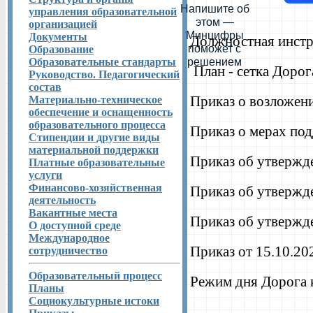
Напишите об
управления образовательной
этом —
организацией
Минцифры
Документы
Должностная инстр
поможет с
Образование
Образовательные стандарты
решением
План - сетка Дорог
Руководство. Педагогический
состав
Приказ о возложени
Материально-техническое
обеспечение и оснащенность
образовательного процесса
Приказ о мерах по
Стипендии и другие виды
материальной поддержки
Приказ об утвержд
Платные образовательные
услуги
Финансово-хозяйственная
Приказ об утвержд
деятельность
Вакантные места
Приказ об утвержд
О доступной среде
Международное
Приказ от 15.10.2
сотрудничество
Образовательный процесс
Режим дня Дорога 
Планы
Социокультурные истоки