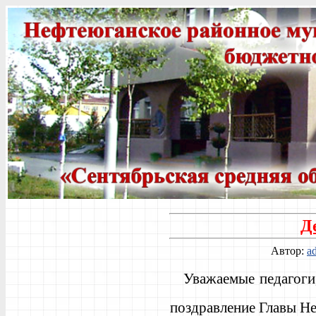
Д
Автор:
a
У
важаемые педагоги
поздравление Главы Н