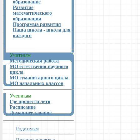
образование
Развитие
математического
образования
Программа развития
Наша школа - школа для
каждого
Учителям
Методическая работа
МО естественно-научного
цикла
МО гуманитарного цикла
МО начальных классов
Ученикам
Где провести лето
Расписание
Домашнее задание
Родителям
Правила приема в