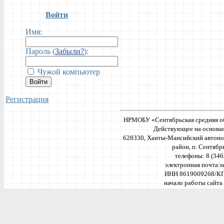
Войти
Имя:
Пароль (
Забыли?
):
Чужой компьютер
Войти
Регистрация
НРМОБУ «Сентябрьская средняя о
Действующее на основан
628330, Ханты-Мансийский автоно
район, п. Сентябрь
телефоны: 8 (34
электронная почта:
s
ИНН 8619009268/К
начало работы сайта 