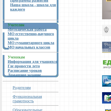
Программа развития
Наша школа - школа для
каждого
Учителям
Методическая работа
МО естественно-научного
цикла
МО гуманитарного цикла
МО начальных классов
Ученикам
Информация для учащихся
Где провести лето
Расписание уроков
Домашнее задание
Родителям
Функциональная
грамотность
Образовательные