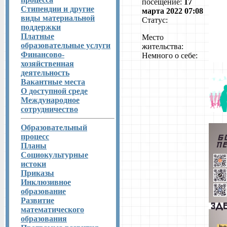
посещение:
17
Стипендии и другие
марта 2022 07:08
виды материальной
Статус:
поддержки
Платные
Место
образовательные услуги
жительства:
Финансово-
Немного о себе:
хозяйственная
деятельность
Вакантные места
О доступной среде
Международное
сотрудничество
Образовательный
процесс
Планы
Социокультурные
истоки
Приказы
Инклюзивное
образование
Развитие
математического
образования