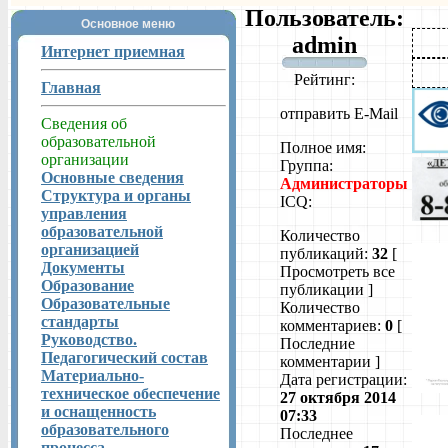
Пользователь:
Основное меню
admin
Интернет приемная
Рейтинг:
Главная
отправить E-Mail
Сведения об
образовательной
Полное имя:
организации
Группа:
Основные сведения
Администраторы
Структура и органы
ICQ:
управления
образовательной
Количество
организацией
публикаций:
32
[
Документы
Просмотреть все
Образование
публикации ]
Образовательные
Количество
стандарты
комментариев:
0
[
Руководство.
Последние
Педагогический состав
комментарии ]
Материально-
Дата регистрации:
техническое обеспечение
27 октября 2014
и оснащенность
07:33
образовательного
Последнее
процесса