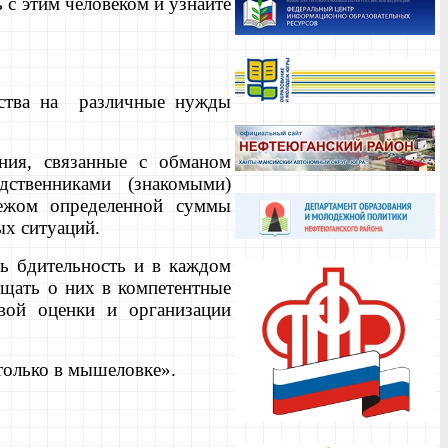
 с этим человеком и узнайте
.
дства на различные нужды
ния, связанные с обманом
дственниками (знакомыми)
тежом определенной суммы
ых ситуаций.
ть бдительность и в каждом
щать о них в компетентные
овой оценки и организации
только в мышеловке».