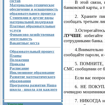
состав
В этой связи,
Материально-техническое
банковской карты, а 
обеспечение и оснащенность
образовательного процесса
2.
Храните пи
Стипендии и другие виды
сообщать третьим ли
материальной поддержки
Платные образовательные
3.
Остерегайте
услуги
Финансово-хозяйственная
ЛУЧШЕ
избегайте 
деятельность
сотрудниками банка. 
Вакантные места
4.
Внимательно
Образовательный процесс
сообщайте пароли, и
Планы
Положения
5.
ПОМНИТЕ
,
Приказы
Расписание
СМС сообщении от бан
Инклюзивное образование
Развитие математического
Если вас попро
образования
Программа развития Наша
6.
НЕ ПОКУП
школа - школа для каждого
очевидно мошенники
7.
НИКОГДА
н
Учителям