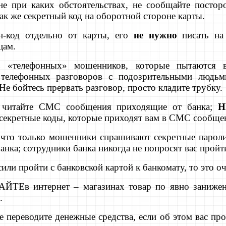
 не при каких обстоятельствах, не сообщайте посто
так же секретный код на оборотной стороне карты.
н-код отдельно от карты, его
не нужно
писать на 
цам.
сь «телефонных» мошенников, которые пытаются в
телефонных разговоров с подозрительными людьми
Не бойтесь прервать разговор, просто кладите трубку.
 читайте СМС сообщения приходящие от банка;
Н
 секретные коды, которые приходят вам в СМС сообщен
 что только мошенники спрашивают секретные пароли
ка; сотрудники банка никогда не попросят вас пройти
сили пройти с банковской картой к банкомату, то это 
АЙТЕ
в интернет – магазинах товар по явно занижен
.
е переводите денежные средства, если об этом вас пр