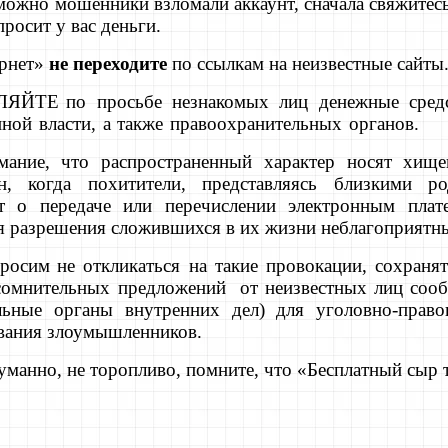
можно мошенники взломали аккаунт, сначала свяжитесь
просит у вас деньги.
ернет»
не переходите
по ссылкам на неизвестные сайты
ЛЯЙТЕ
по просьбе незнакомых лиц денежные сре
нной власти, а также правоохранительных органов.
мание,
что распространенный характер носят хище
н, когда похитители, представляясь близкими ро
ят о передаче или перечислении электронным пла
я разрешения сложившихся в их жизни неблагоприятн
просим
не откликаться на такие провокации, сохраня
 сомнительных предложений от неизвестных лиц сооб
льные органы внутренних дел) для уголовно-прав
ования злоумышленников.
уманно, не торопливо, помните, что «Бесплатный сыр 