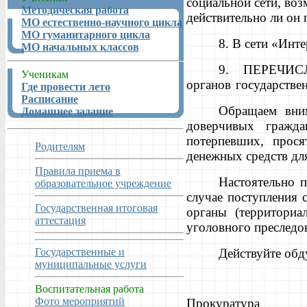
социальной сети, воз
Методическая работа
действительно ли он 
МО естественно-научного цикла
МО гуманитарного цикла
8. В сети «Инт
МО начальных классов
9.
ПЕРЕЧИС
Ученикам
органов государстве
Где провести лето
Расписание
Обращаем вни
Домашнее задание
доверчивых гражда
потерпевших, прос
Родителям
денежных средств дл
Правила приема в
Настоятельно 
образовательное учреждение
случае поступления
Государственная итоговая
органы (территориа
аттестация
уголовного преслед
Государственные и
Действуйте обд
муниципальные услуги
Воспитательная работа
Фото мероприятий
Прокуратура