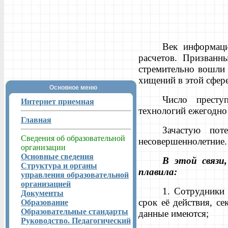
Век информаци
расчетов. Призванн
стремительно вошли 
хищений в этой сфере
Основное меню
Число престу
Интернет приемная
технологий ежегодно 
Главная
Зачастую пот
Сведения об образовательной
несовершеннолетние.
организации
Основные сведения
В этой связи
Структура и органы
плавила:
управления образовательной
организацией
1. Сотрудники
Документы
срок её действия, с
Образование
Образовательные стандарты
данные имеются;
Руководство. Педагогический