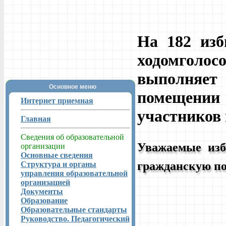
На 182 изб
ходом
голос
выполняет
Основное меню
помещении 
Интернет приемная
участников 
Главная
Сведения об образовательной
Уважаемые изб
организации
Основные сведения
гражданскую 
Структура и органы
управления образовательной
организацией
Документы
Образование
Образовательные стандарты
Руководство. Педагогический