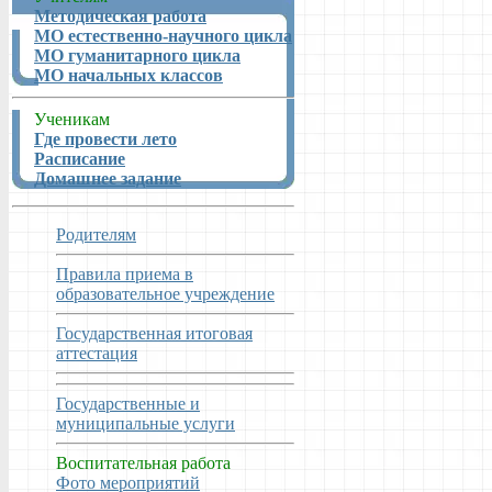
Методическая работа
МО естественно-научного цикла
МО гуманитарного цикла
МО начальных классов
Ученикам
Где провести лето
Расписание
Домашнее задание
Родителям
Правила приема в
образовательное учреждение
Государственная итоговая
аттестация
Государственные и
муниципальные услуги
Воспитательная работа
Фото мероприятий