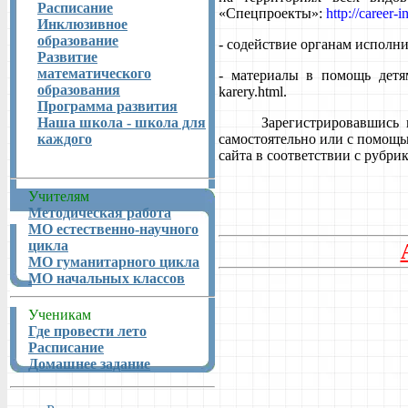
Расписание
«Спецпроекты»:
http://career-
Инклюзивное
образование
- содействие органам исполн
Развитие
математического
- материалы в помощь детям п
образования
karery.html.
Программа развития
Наша школа - школа для
Зарегистрировавшись
каждого
самостоятельно или с помощ
сайта в соответствии с рубри
Учителям
Методическая работа
МО естественно-научного
цикла
МО гуманитарного цикла
МО начальных классов
Ученикам
Где провести лето
Расписание
Домашнее задание