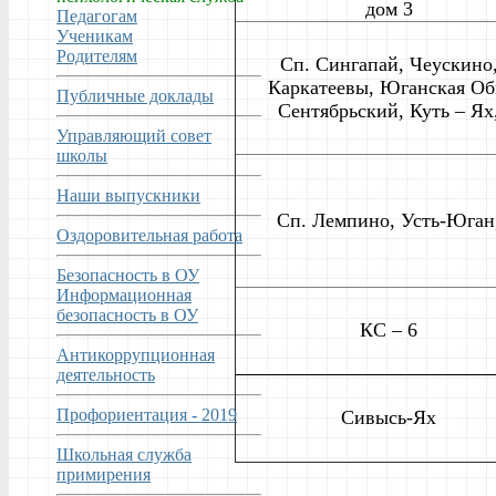
дом 3
Педагогам
Ученикам
Родителям
Сп. Сингапай, Чеускино
Каркатеевы, Юганская Об
Публичные доклады
Сентябрьский, Куть – Ях
Управляющий совет
школы
Наши выпускники
Сп. Лемпино, Усть-Юган
Оздоровительная работа
Безопасность в ОУ
Информационная
безопасность в ОУ
КС – 6
Антикоррупционная
деятельность
Профориентация - 2019
Сивысь-Ях
Школьная служба
примирения