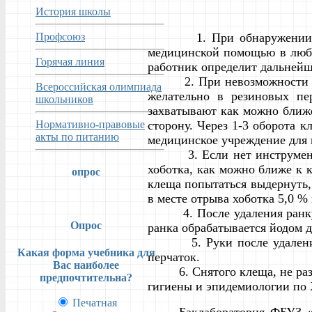
История школы
Профсоюз
1. При обнаружении присо
медицинской помощью в любо
Горячая линия
работник определит дальней
2. При невозможности обра
Всероссийская олимпиада
желательно в резиновых пе
школьников
захватывают как можно ближе
Нормативно-правовые
сторону. Через 1-3 оборота 
акты по питанию
медицинское учреждение для
3. Если нет инструментов, 
хоботка, как можно ближе к 
опрос
клеща попытаться выдернуть, 
в месте отрыва хоботка 5,0 %
4. После удаления ранку о
Опрос
ранка обрабатывается йодом 
5. Руки после удаления кл
Какая форма учебника для
перчаток.
Вас наиболее
6. Снятого клеща, не разда
предпочтительна?
гигиены и эпидемиологии по
Печатная