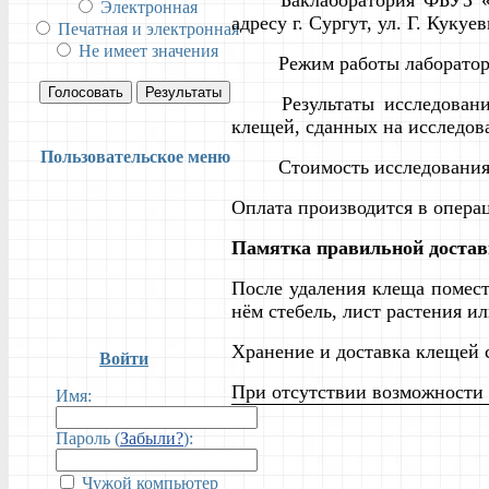
Баклаборатория ФБУЗ
Электронная
адресу г. Сургут, ул. Г. Кукуе
Печатная и электронная
Не имеет значения
Режим работы лаборатории
Голосовать
Результаты
Результаты исследован
клещей, сданных на исследова
Пользовательское меню
Стоимость исследовани
Оплата производится в операц
Памятка правильной достав
После удаления клеща помес
нём стебель, лист растения и
Хранение и доставка клещей 
Войти
При отсутствии возможности 
Имя:
Пароль (
Забыли?
):
Чужой компьютер