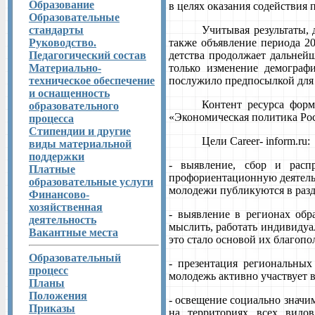
Образование
в целях оказания содействия
Образовательные
стандарты
Учитывая результаты, 
Руководство.
также объявление периода 20
Педагогический состав
детства продолжает дальней
Материально-
только изменение демографи
техническое обеспечение
послужило предпосылкой
для
и оснащенность
Контент ресурса фор
образовательного
«Экономическая политика Ро
процесса
Стипендии и другие
Цели
C
areer- inform.ru:
виды материальной
поддержки
- выявление, сбор и расп
Платные
профориентационную деятельн
образовательные услуги
молодежи публикуются в разд
Финансово-
хозяйственная
- выявление в регионах обр
деятельность
мыслить, работать индивидуал
Вакантные места
это стало основой их благоп
Образовательный
- презентация региональны
процесс
молодежь активно участвует в
Планы
Положения
- освещение социально знач
Приказы
на территориях всех видо