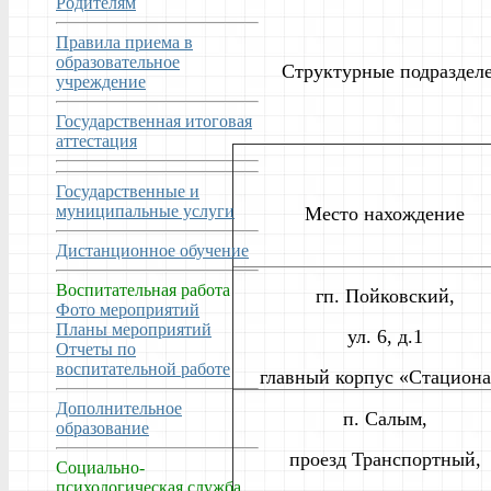
Родителям
Правила приема в
образовательное
Структурные подраздел
учреждение
Государственная итоговая
аттестация
Государственные и
муниципальные услуги
Место нахождение
Дистанционное обучение
Воспитательная работа
гп. Пойковский,
Фото мероприятий
Планы мероприятий
ул. 6, д.1
Отчеты по
воспитательной работе
главный корпус «Стациона
Дополнительное
п. Салым,
образование
проезд Транспортный,
Социально-
психологическая служба