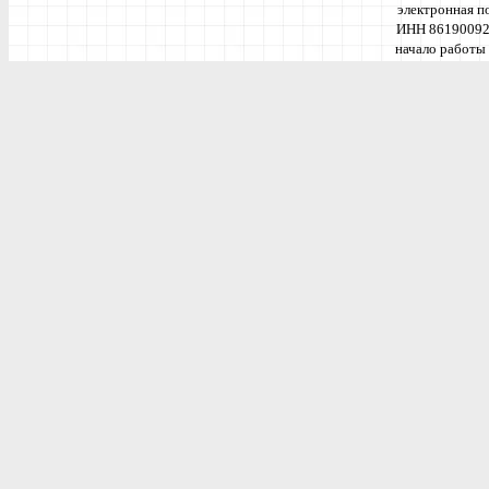
электронная п
ИНН 86190092
начало работы 