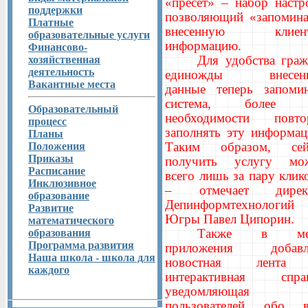
«пресет» – набор настр
поддержки
позволяющий «запомина
Платные
внесенную клиен
образовательные услуги
информацию.
Финансово-
Для удобства граж
хозяйственная
деятельность
единожды внесен
Вакантные места
данные теперь запомин
система, более 
Образовательный
необходимости повто
процесс
заполнять эту информац
Планы
Таким образом, сей
Положения
Приказы
получить услугу мо
Расписание
всего лишь за пару клик
Инклюзивное
– отмечает дирек
образование
Депинформтехнологий
Развитие
Югры Павел Ципорин.
математического
Также в ме
образования
Программа развития
приложения добавл
Наша школа - школа для
новостная лент
каждого
интерактивная справ
уведомляющая
пользователей обо в