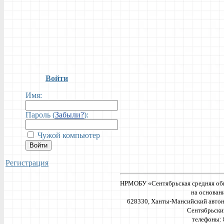
Войти
Имя:
Пароль (
Забыли?
):
Чужой компьютер
Войти
Регистрация
НРМОБУ «Сентябрьская средняя об
на основан
628330, Ханты-Мансийский автон
Сентябрьский,
телефоны: 