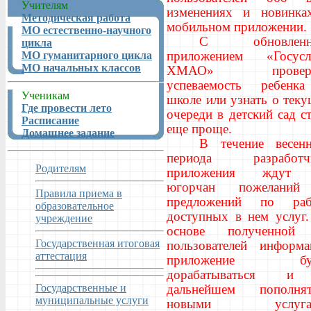
Учителям
изменениях и новинка
Методическая работа
мобильном приложении.
МО естественно-научного
С обновленн
цикла
приложением «Госусл
МО гуманитарного цикла
МО начальных классов
ХМАО» провери
успеваемость ребенк
Ученикам
школе или узнать о тек
Где провести лето
очереди в детский сад с
Расписание
еще проще.
Домашнее задание
В течение весенн
периода разработч
Родителям
приложения ждут
югорчан пожелани
Правила приема в
предложений по раб
образовательное
доступных в нем услуг.
учреждение
основе полученной
Государственная итоговая
пользователей информа
аттестация
приложение буд
дорабатываться 
Государственные и
дальнейшем пополнят
муниципальные услуги
новыми услугам