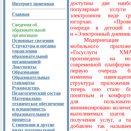
доступны две наибо
Интернет приемная
популярные услуг
Главная
электронном виде ср
югорчан: «Прове
Сведения об
очереди в детский с
образовательной
и «Электронный дневник
организации
Модернизация
Основные сведения
мобильного приложе
Структура и органы
управления
«Госуслуги ХМА
образовательной
произведена на но
организацией
современной платформе
Документы
первую очередь б
Образование
изменена навигацион
Образовательные
структура приложени
стандарты
Руководство.
теперь оно стало бо
Педагогический состав
понятным и комфорт
Материально-
для пользовател
техническое обеспечение
минимизировано количес
и оснащенность
выполняемых шагов 
образовательного
получения услуг, а та
процесса
Стипендии и другие
добавлен так называе
виды материальной