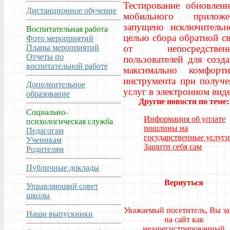
Тестирование обновленн
Дистанционное обучение
мобильного приложе
запущено исключительн
Воспитательная работа
целью сбора обратной с
Фото мероприятий
Планы мероприятий
от непосредствен
Отчеты по
пользователей для созд
воспитательной работе
максимально комфортн
инструмента при получе
Дополнительное
услуг в электронном вид
образование
Другие новости по теме:
Социально-
Информация об уплате
психологическая служба
пошлины на
Педагогам
государственные услуги
Ученикам
Защити себя сам
Родителям
Публичные доклады
Вернуться
Управляющий совет
школы
Уважаемый посетитель, Вы з
Наши выпускники
на сайт как
незарегистрированный