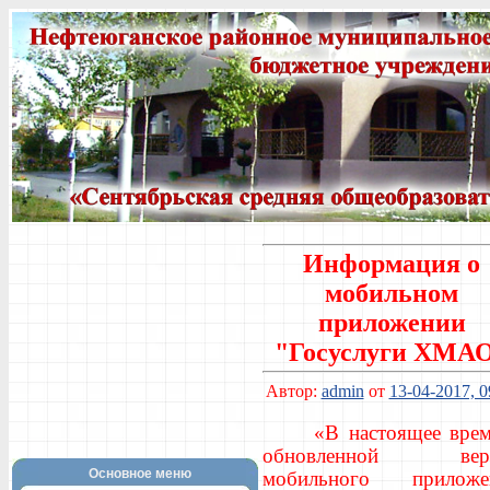
Информация о
мобильном
приложении
"Госуслуги ХМА
Автор:
admin
от
13-04-2017, 0
«В настоящее врем
обновленной вер
Основное меню
мобильного приложе