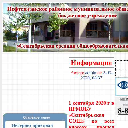
Информация
Автор:
admin
от
2-09-
2020, 08:37
1 сентября 2020 г в
НРМОБУ
«Сентябрьская
Основное меню
СОШ» во всех
Интернет приемная
классах прошел