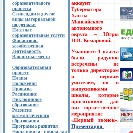
аккаунт
образовательного
процесса
Губернатора
Стипендии и другие
Ханты-
виды материальной
Мансийского
поддержки
автономного
Платные
округа – Югры
образовательные услуги
Н.В. Комаровой.
Финансово-
хозяйственная
Учащиеся 1 класса
деятельность
Вакантные места
были радушно
встречены не
Образовательный
только директором
процесс
и первым
Планы
учителем, но и
Положения
выпускниками
Приказы
Расписание
школы, которые
Инклюзивное
приготовили для
образование
них торжественное
Развитие
мероприятие
математического
«Первый звонок».
образования
Презентация
Программа развития
Наша школа - школа для