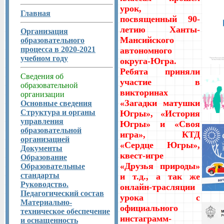
урок,
Главная
посвященный 90-
летию Ханты-
Организация
Мансийского
образовательного
процесса в 2020-2021
автономного
учебном году
округа-Югра.
Ребята приняли
Сведения об
участие в
образовательной
викторинах
организации
«Загадки матушки
Основные сведения
Структура и органы
Югры», «История
управления
Югры» и «Своя
образовательной
игра», КТД
организацией
«Сердце Югры»,
Документы
квест-игре
Образование
«Друзья природы»
Образовательные
стандарты
и т.д., а так же
Руководство.
онлайн-трасляции
Педагогический состав
урока с
Материально-
официального
техническое обеспечение
инстаграмм-
и оснащенность