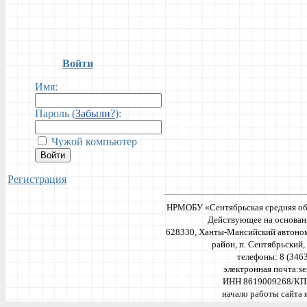
Войти
Имя:
Пароль (
Забыли?
):
Чужой компьютер
Войти
Регистрация
НРМОБУ «Сентябрьская средняя об
Действующее на основан
628330, Ханты-Мансийский автоно
район, п. Сентябрьский, 
телефоны: 8 (346
электронная почта:
se
ИНН 8619009268/КП
начало работы сайта я