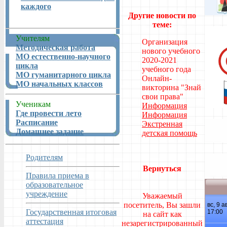
каждого
Другие новости по
теме:
Учителям
Организация
Методическая работа
нового учебного
МО естественно-научного
2020-2021
цикла
учебного года
МО гуманитарного цикла
Онлайн-
МО начальных классов
викторина "Знай
свои права"
Ученикам
Информация
Где провести лето
Информация
Расписание
Экстренная
Домашнее задание
детская помощь
Родителям
Вернуться
Правила приема в
образовательное
учреждение
Уважаемый
посетитель, Вы зашли
Государственная итоговая
на сайт как
аттестация
незарегистрированный