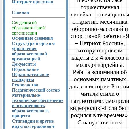
школе состоялась
Интернет приемная
торжественная
Главная
линейка, посвященна
открытию месячника
Сведения об
образовательной
оборонно-массовой и
организации
спортивной работы «
Основные сведения
– Патриот России»,
Структура и органы
управления
которую провели
образовательной
кадеты 2 и 4 классов и
организацией
молодогвардейцы.
Документы
Образование
Ребята вспомнили об
Образовательные
основных памятных
стандарты
Руководство.
датах в истории России
Педагогический состав
читали стихи о
Материально-
патриотизме, смотрел
техническое обеспечение
и оснащенность
видеоролик «Если бы 
образовательного
родился в те времена»
процесса
Стипендии и другие
С напутственным
виды материальной