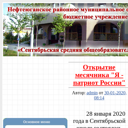
Открытие
месячника "Я -
патриот России"
Автор:
admin
от
30-01-2020,
08:14
28 января 2020
года в Сентябрьской
Основное меню