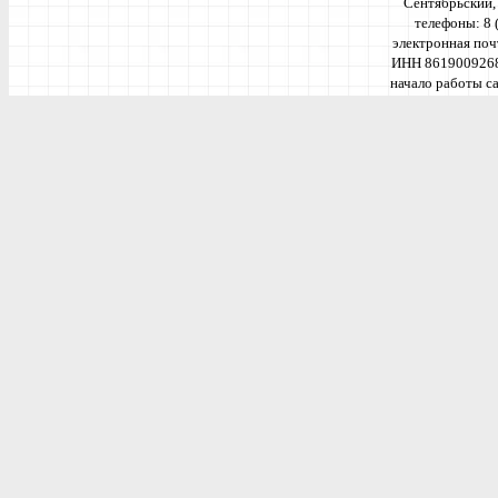
Сентябрьский, к
телефоны: 8 
электронная поч
ИНН 861900926
начало работы са