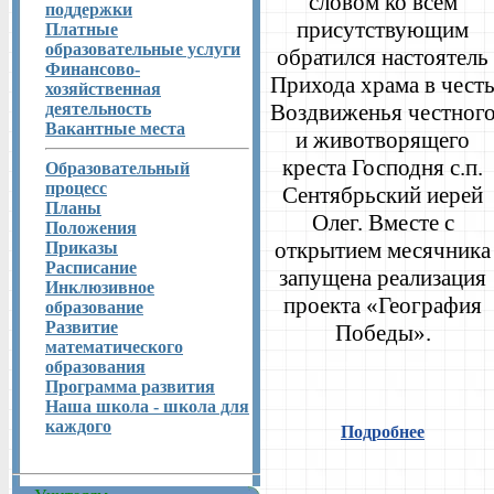
словом ко всем
поддержки
присутствующим
Платные
образовательные услуги
обратился настоятель
Финансово-
Прихода храма в чест
хозяйственная
деятельность
Воздвиженья честног
Вакантные места
и животворящего
креста Господня с.п.
Образовательный
процесс
Сентябрьский иерей
Планы
Олег. Вместе с
Положения
открытием месячника
Приказы
Расписание
запущена реализация
Инклюзивное
проекта «География
образование
Развитие
Победы».
математического
образования
Программа развития
Наша школа - школа для
каждого
Подробнее