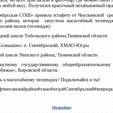
а любой вкус. Получился красочный незабываемый пра
ая СОШ» приняла эстафету от Чеускинской сред
о района, которая запустила масштабный челленд
осаем вызов (челлендж):
едней школе Тобольского района,Тюменской области
«Солнышко» п. Сентябрьский, ХМАО-Югры
ей школе Уватского района, Тюменской области
ластному государственному общеобразовательном
бяжье», Кировской области.
ь к
масштабному челленджу! Подключайся и ты!
фтеюганскийрайон#хмао#югра#Сентябрьский#вперед
Подробнее