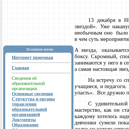
13 декабря в 
звездой». Уже накан
необычным оно было д
в чем суть мероприятия
А звезда, оказываетс
Основное меню
боксу. Скромный, спо
Интернет приемная
занимаются у него в с
Главная
а самая настоящая зве
Сведения об
На встречу со с
образовательной
учащиеся, и педагоги. 
организации
упасть». Все дружно 
Основные сведения
Структура и органы
С удивительной
управления
образовательной
мастерство, как он с
организацией
каждому хотелось наде
Документы
девчонки сумели пока
Образование
долго не хотели отпус