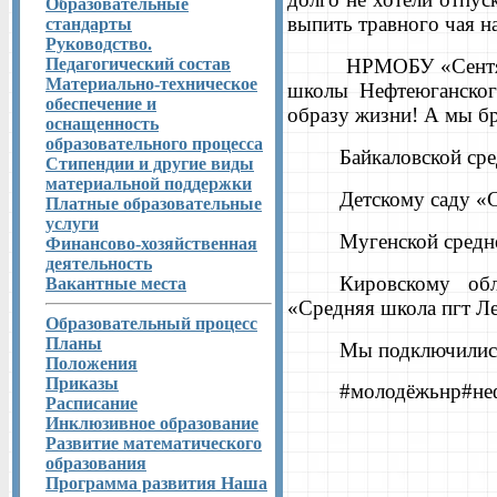
Образовательные
выпить травного чая н
стандарты
Руководство.
Педагогический состав
НРМОБУ «Сентябрьск
Материально-техническое
школы Нефтеюганског
обеспечение и
образу жизни! А мы бр
оснащенность
образовательного процесса
Байкаловской ср
Стипендии и другие виды
материальной поддержки
Детскому саду 
Платные образовательные
услуги
Мугенской средн
Финансово-хозяйственная
деятельность
Кировскому об
Вакантные места
«Средняя школа пгт Ле
Образовательный процесс
Планы
Мы подключилис
Положения
Приказы
#молодёжьнр#не
Расписание
Инклюзивное образование
Развитие математического
образования
Программа развития Наша