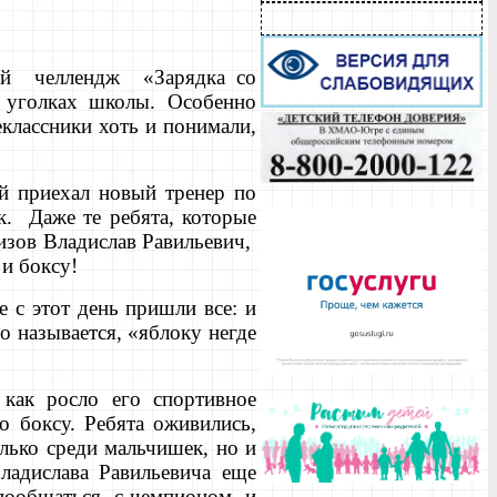
ый челлендж «Зарядка со
х уголках школы. Особенно
лассники хоть и понимали,
ий приехал новый тренер по
к. Даже те ребята, которые
зизов Владислав Равильевич,
 и боксу!
 с этот день пришли все: и
то называется, «яблоку негде
 как росло его спортивное
о боксу. Ребята оживились,
лько среди мальчишек, но и
ладислава Равильевича еще
о пообщаться с чемпионом и