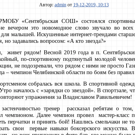
Автор:
admin
от
19-12-2019, 10:13
НРМОБУ «Сентябрьская СОШ» состоялся спортивн
уне вечером это новомодное слово звучало во все
ля малышей. Искушенные интернет-трендами старшек
, но задавались вопросом: «А кто звезда?»
я, живет рядом! Весной 2019 года в п. Сентябрьск
койный, по-спортивному подтянутый молодой челове
екции, не подозревали, что рядом с ними не просто Га
зда – чемпион Челябинской области по боям без правил
портсменом собралась вся школа. В спортивной одежде
Утро началось с «зарядки со звездой». В спортзале, ч
повторяют упражнения за Владиславом Равильевичем!
 застенчивостью тренер рассказал ребятам о том,
тал чемпионом. Далее чемпион провел мастер-класс п
ть перчатки и принять бой! Нашлись смельчаки не то
зать свои первые навыки боксерского искусства. В
кать, но всех пригласили в фито-бар, где можно был