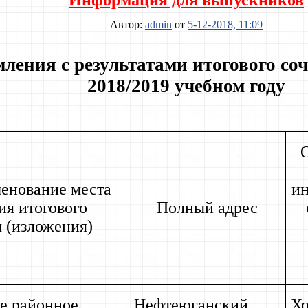
Информация для выпускников
Автор:
admin
от
5-12-2018, 11:09
ления с результатами итогового со
2018/2019 учебном году
енование места
и
ия итогового
Полный адрес
 (изложения)
е районное
Нефтеюганский
Хо