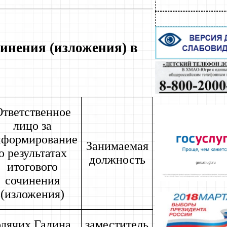
чинения (изложения) в
Ответственное
лицо за
нформирование
Занимаемая
о результатах
должность
итогового
сочинения
(изложения)
дячих Галина
заместитель