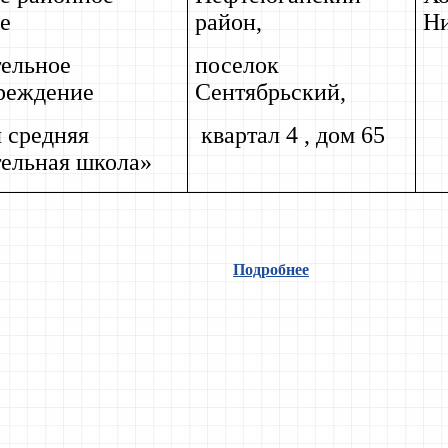
е
район,
Ни
тельное
поселок
реждение
Сентябрьский,
 средняя
квартал 4 , дом 65
тельная школа»
Подробнее