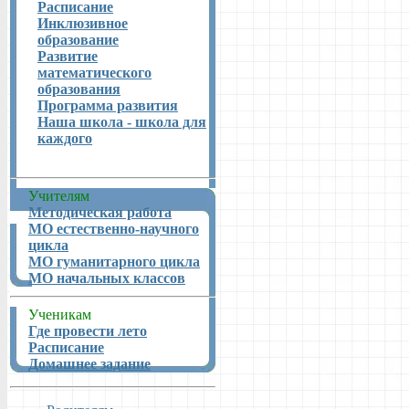
Расписание
Инклюзивное
образование
Развитие
математического
образования
Программа развития
Наша школа - школа для
каждого
Учителям
Методическая работа
МО естественно-научного
цикла
МО гуманитарного цикла
МО начальных классов
Ученикам
Где провести лето
Расписание
Домашнее задание