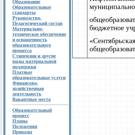
Образование
муниципально
Образовательные
стандарты
Руководство.
общеобразова
Педагогический состав
бюджетное уч
Материально-
техническое обеспечение
«Сентябрьская
и оснащенность
образовательного
общеобразова
процесса
Стипендии и другие
виды материальной
поддержки
Платные
образовательные услуги
Финансово-
хозяйственная
деятельность
Вакантные места
Образовательный
процесс
Планы
Положения
Приказы