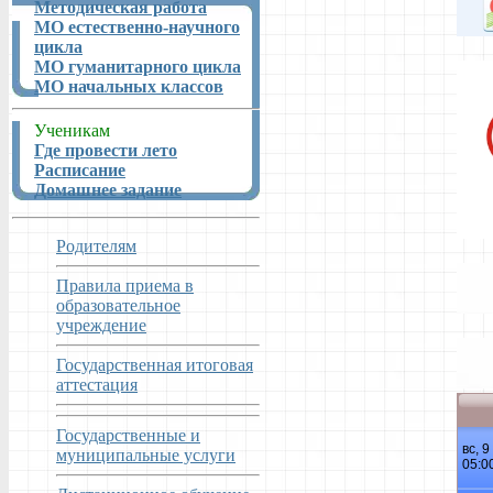
Методическая работа
МО естественно-научного
цикла
МО гуманитарного цикла
МО начальных классов
Ученикам
Где провести лето
Расписание
Домашнее задание
Родителям
Правила приема в
образовательное
учреждение
Государственная итоговая
аттестация
Государственные и
муниципальные услуги