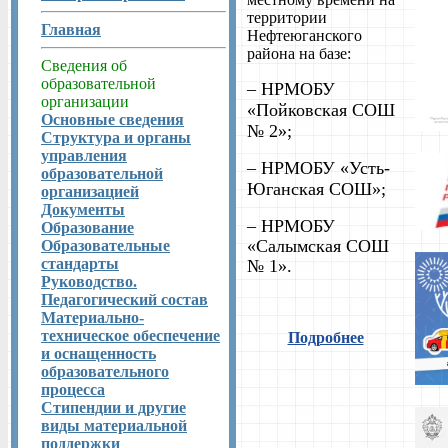
территории
Главная
Нефтеюганского
района на базе:
Сведения об
образовательной
– НРМОБУ
организации
«Пойковская СОШ
Основные сведения
№ 2»;
Структура и органы
управления
– НРМОБУ «Усть-
образовательной
Юганская СОШ»;
организацией
Документы
– НРМОБУ
Образование
«Салымская СОШ
Образовательные
стандарты
№ 1».
Руководство.
Педагогический состав
Материально-
техническое обеспечение
Подробнее
и оснащенность
образовательного
процесса
Стипендии и другие
виды материальной
поддержки