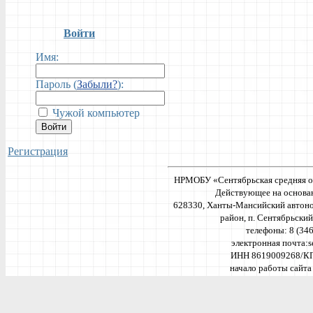
Войти
Имя:
Пароль (
Забыли?
):
Чужой компьютер
Войти
Регистрация
НРМОБУ «Сентябрьская средняя о
Действующее на основан
628330, Ханты-Мансийский автоно
район, п. Сентябрьский, 
телефоны: 8 (34
электронная почта:
s
ИНН 8619009268/К
начало работы сайта 