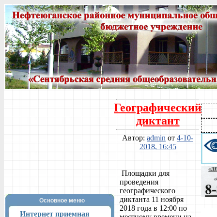
Географический
диктант
Автор:
admin
от
4-10-
2018, 16:45
Площадки для
проведения
географического
диктанта 11 ноября
Основное меню
2018 года в 12:00 по
Интернет приемная
местному времени на