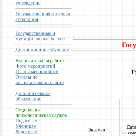
учреждение
Тур выхо
Государственная итоговая
аттестация
Государственные и
муниципальные услуги
Госу
Дистанционное обучение
Воспитательная работа
Фото мероприятий
Планы мероприятий
Г
Отчеты по
воспитательной работе
Дополнительное
образование
Социально-
психологическая служба
Педагогам
Ученикам
Дат
Экзамен
Родителям
экзам