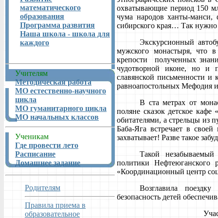
математического
охватывающие период 150 млн
образования
чума народов ханты-манси, 
Программа развития
сибирского края… Так нужно 
Наша школа - школа для
Экскурсионный автоб
каждого
мужского монастыря, что в
крепости полученных знаний
чудотворной иконе, но и п
Учителям
славянской письменности и 
Методическая работа
равноапостольных Мефодия и
МО естественно-научного
цикла
В ста метрах от мона
МО гуманитарного цикла
поляне сказок детское кафе
МО начальных классов
обитателями, а стрельцы из 
Баба-Яга встречает в своей
Ученикам
захватывает! Разве такое забу
Где провести лето
Расписание
Такой незабываемый
Домашнее задание
политики Нефтеюганского р
«Координационный центр соц
Родителям
Возглавила поездку
безопасность детей обеспечи
Правила приема в
Участница т
образовательное