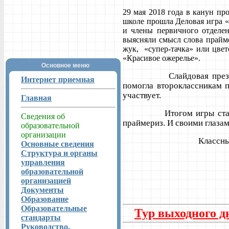
29 мая 2018 года в канун пр
школе прошла Деловая игра «
и члены первичного отделе
выясняли смысл слова прайме
жук,
«супер-тачка» или цвет
«Красивое ожерелье».
Основное меню
Слайдовая презентация
Интернет приемная
помогла второклассникам п
участвует.
Главная
Итогом игры стало реше
Сведения об
праймериз. И своими глазам
образовательной
организации
Классный руководит
Основные сведения
Структура и органы
управления
образовательной
организацией
Документы
Образование
Образовательные
Тур выходного д
стандарты
Руководство.