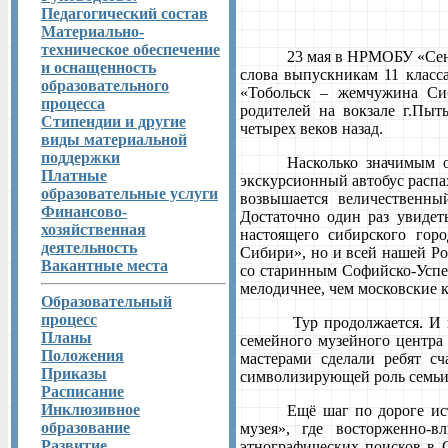
Педагогический состав
Материально-
техническое обеспечение
23 мая в НРМОБУ «Сен
и оснащенность
слова выпускникам 11 класса
образовательного
«Тобольск – жемчужина Сиб
процесса
родителей на вокзале г.Пыт
Стипендии и другие
четырех веков назад.
виды материальной
поддержки
Насколько значимым о
Платные
экскурсионный автобус распа
образовательные услуги
возвышается величественны
Финансово-
Достаточно один раз увидет
хозяйственная
настоящего сибирского гор
деятельность
Сибири», но и всей нашей Ро
Вакантные места
со старинным Софийско-Успе
мелодичнее, чем московские 
Образовательный
процесс
Тур продолжается. И 
Планы
семейного музейного центра
Положения
мастерами сделали ребят сч
Приказы
символизирующей роль семьи 
Расписание
Инклюзивное
Ещё шаг по дороге ис
образование
музея», где восторженно-
Развитие
этнографических поисков в 