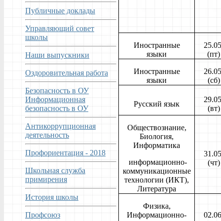
Публичные доклады
Управляющий совет
школы
Иностранные
25.05
языки
(пт)
Наши выпускники
Иностранные
26.05
Оздоровительная работа
языки
(сб)
Безопасность в ОУ
Информационная
29.05
Русский язык
безопасность в ОУ
(вт)
Антикоррупционная
Обществознание,
деятельность
Биология,
Информатика
Профориентация - 2018
31.05
информационно-
(чт)
Школьная служба
коммуникационные
примирения
технологии (ИКТ),
Литература
История школы
Физика,
Профсоюз
Информационно-
02.06