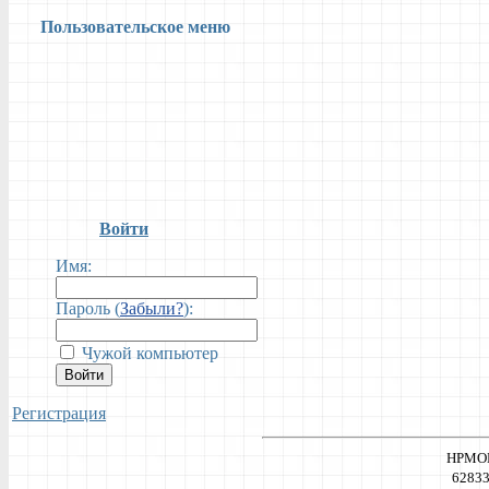
Пользовательское меню
Войти
Имя:
Пароль (
Забыли?
):
Чужой компьютер
Войти
Регистрация
НРМОБУ
62833