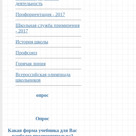
деятельность
Профориентация - 2017
Школьная служба примирения
- 2017
История школы
Профсоюз
Горячая линия
Всероссийская олимпиада
школьников
опрос
Опрос
Какая форма учебника для Вас
наиболее предпочтительна?