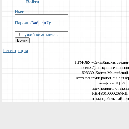
Войти
Имя:
Пароль (
Забыли?
):
Чужой компьютер
Войти
Регистрация
НРМОБУ «Сентябрьская средняя
школа» Действующее на основ
628330, Ханты-Мансийский 
Нефтеюганский район, п. Сентябрь
телефоны: 8 (3463
электронная почта:
se
ИНН 8619009268/КПП
начало работы сайта ян