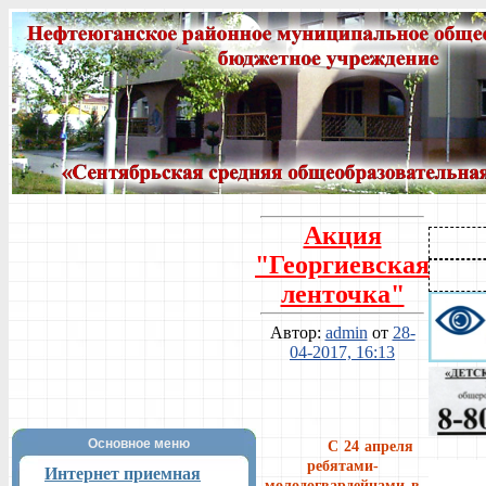
Акция
"Георгиевская
ленточка"
Автор:
admin
от
28-
04-2017, 16:13
Основное меню
С 24 апреля
ребятами-
Интернет приемная
молодогвардейцами в