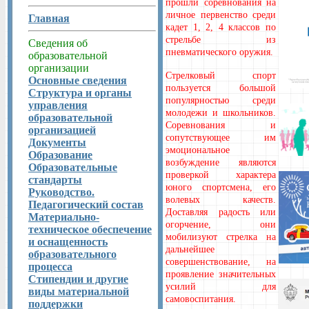
прошли соревнования на
личное первенство среди
Главная
кадет 1, 2, 4 классов по
стрельбе из
Сведения об
пневматического оружия.
образовательной
организации
Стрелковый спорт
Основные сведения
пользуется большой
Структура и органы
популярностью среди
управления
молодежи и школьников.
образовательной
Соревнования и
организацией
сопутствующее им
Документы
эмоциональное
Образование
возбуждение являются
Образовательные
проверкой характера
стандарты
юного спортсмена, его
Руководство.
волевых качеств.
Педагогический состав
Доставляя радость или
Материально-
огорчение, они
техническое обеспечение
мобилизуют стрелка на
и оснащенность
дальнейшее
образовательного
совершенствование, на
процесса
проявление значительных
Стипендии и другие
усилий для
виды материальной
самовоспитания.
поддержки