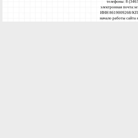
телефоны: 8 (346
электронная почта:
se
ИНН 8619009268/КП
начало работы сайта я