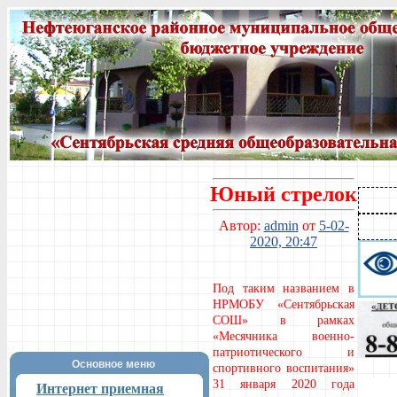
Юный стрелок
Автор:
admin
от
5-02-
2020, 20:47
Под таким названием в
НРМОБУ «Сентябрьская
СОШ» в рамках
«Месячника военно-
патриотического и
Основное меню
спортивного воспитания»
31 января 2020 года
Интернет приемная