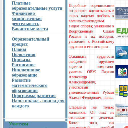
Платные
Подобные соревнования
образовательные услуги
позволяют воспитывать в
Финансово-
юных кадетах любовь к
хозяйственная
военно-прикладным
деятельность
видам спорта; уважение к
Вакантные места
Воо­ружённым Силам
России и их истории;
Образовательный
уважение к Российскому
процесс
оружию и его истории.
Планы
Положения
Осваивать трудности
Приказы
овладения оружием
Расписание
кадетам помогали:
Инклюзивное
учитель ОБЖ Ларкин
образование
Александр
Развитие
Александрович,
математического
участковый
образования
уполномоченный Рубаев
Программа развития
Азамат Федорович, папы.
Наша школа - школа для
каждого
Старались не только
мальчики. От них не
отставали и девочки.
Более того, так
Учителям
называемый «слабый