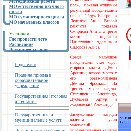
Методическая работа
пол», показал отличные
МО естественно-научного
результаты! Победителями
цикла
стали: Гайдук Валерия и
МО гуманитарного цикла
Леденёва Анна. Второй
МО начальных классов
результат показала
Смирнова Анита, а третье
Ученикам
место поделили
Где провести лето
Идиятуллина Аделина и
Расписание
Сидорова Алиса.
Домашнее задание
Среди мальчиков
победителем стал кадет
Родителям
второго класса Дёмин
Арсений, второе место у
Правила приема в
его брата-близнеца
образовательное
Дёмина Ярослава. На
учреждение
третьем месте кадеты:
Старышев Александр,
Государственная итоговая
Дусбабаев Артур и
аттестация
Жарновский Александр.
Государственные и
Заслуженные награды
муниципальные услуги
кадетам вручил
участковый
Дистанционное обучение
уполномоченный капитан