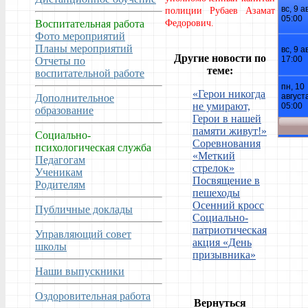
полиции Рубаев Азамат
Воспитательная работа
Федорович.
Фото мероприятий
Планы мероприятий
Другие новости по
Отчеты по
теме:
воспитательной работе
«Герои никогда
Дополнительное
не умирают,
образование
Герои в нашей
памяти живут!»
Социально-
Соревнования
психологическая служба
«Меткий
Педагогам
стрелок»
Ученикам
Посвящение в
Родителям
пешеходы
Осенний кросс
Публичные доклады
Социально-
патриотическая
Управляющий совет
акция «День
школы
призывника»
Наши выпускники
Оздоровительная работа
Вернуться