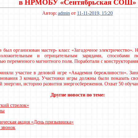
в НРМОБУ «Сентябрьская СОШ»
Автор:
admin
от
11-11-2019, 15:20
в был организован мастер- класс «Загадочное электричество». 
положительным и отрицательным зарядами, способами по
ью переменного магнитного поля. Поработали с конструкторам
риняли участие в деловой игре «Академия бережливости».
Зан
внования 3 команд. Участники игры должны были показать св
й энергии, историю развития энергосбережения. Охват 50 обуч
Другие новости по теме:
кий стрелок»
лы
ическая акция «День призывника»
 звонок