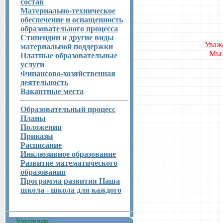
состав
Материально-техническое
обеспечение и оснащенность
образовательного процесса
Стипендии и другие виды
Уваж
материальной поддержки
Мы 
Платные образовательные
услуги
Финансово-хозяйственная
деятельность
Вакантные места
Образовательный процесс
Планы
Положения
Приказы
Расписание
Инклюзивное образование
Развитие математического
образования
Программа развития Наша
школа - школа для каждого
Учителям