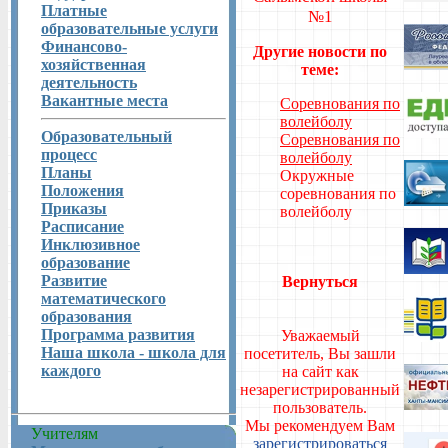
Платные
№1
образовательные услуги
Финансово-
Другие новости по
хозяйственная
теме:
деятельность
Вакантные места
Соревнования по
волейболу
Образовательный
Соревнования по
процесс
волейболу
Планы
Окружные
Положения
соревнования по
Приказы
волейболу
Расписание
Инклюзивное
образование
Развитие
Вернуться
математического
образования
Программа развития
Уважаемый
Наша школа - школа для
посетитель, Вы зашли
каждого
на сайт как
незарегистрированный
пользователь.
Мы рекомендуем Вам
Учителям
зарегистрироваться