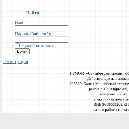
Войти
Имя:
Пароль (
Забыли?
):
Чужой компьютер
Войти
Регистрация
НРМОБУ «Сентябрьская средняя об
Действующее на основан
628330, Ханты-Мансийский автоно
район, п. Сентябрьский, 
телефоны: 8 (346
электронная почта:
se
ИНН 8619009268/КП
начало работы сайта я