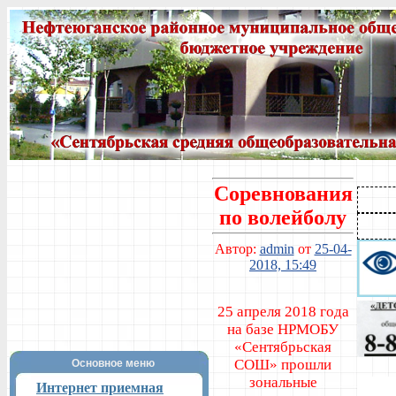
Соревнования
по волейболу
Автор:
admin
от
25-04-
2018, 15:49
25 апреля 2018 года
на базе НРМОБУ
«Сентябрьская
СОШ» прошли
Основное меню
зональные
Интернет приемная