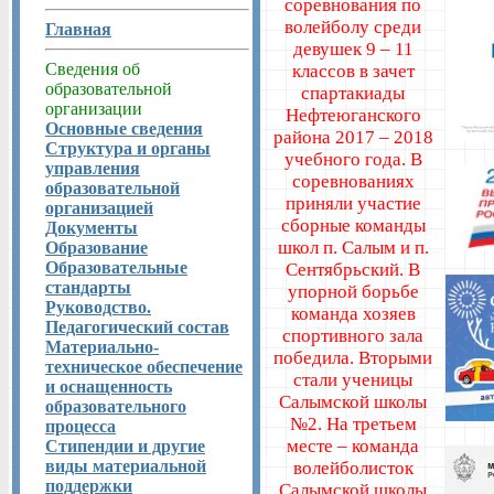
соревнования по
волейболу среди
Главная
девушек 9 – 11
Сведения об
классов в зачет
образовательной
спартакиады
организации
Нефтеюганского
Основные сведения
района 2017 – 2018
Структура и органы
учебного года. В
управления
соревнованиях
образовательной
приняли участие
организацией
сборные команды
Документы
школ п. Салым и п.
Образование
Образовательные
Сентябрьский. В
стандарты
упорной борьбе
Руководство.
команда хозяев
Педагогический состав
спортивного зала
Материально-
победила. Вторыми
техническое обеспечение
стали ученицы
и оснащенность
Салымской школы
образовательного
№2. На третьем
процесса
месте – команда
Стипендии и другие
виды материальной
волейболисток
поддержки
Салымской школы