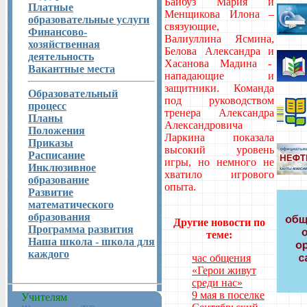
Байбуз Мария и
Платные
Менщикова Илона –
образовательные услуги
связующие,
Финансово-
Валиуллина Ясмина,
хозяйственная
Белова Александра и
деятельность
Хасанова Мадина -
Вакантные места
нападающие и
защитники. Команда
Образовательный
под руководством
процесс
тренера Александра
Планы
Александровича
Положения
Ларкина показала
Приказы
высокий уровень
Расписание
игры, но немного не
Инклюзивное
хватило игрового
образование
опыта.
Развитие
математического
образования
Другие новости по
Программа развития
теме:
Наша школа - школа для
каждого
час общения
«Герои живут
среди нас»
9 мая в поселке
Учителям