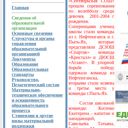
«Сентябрьская СОШ»
прошли соревнования
Главная
по волейболу среди
девочек 2001-2004 г
Сведения об
рождения.
образовательной
Соперницами учениц
организации
школы стали команды
Основные сведения
из г. Нефтеюганск и г.
Структура и органы
Пыть-Ях, которые
управления
представляли ДСЮШ
образовательной
«Спартак» команда
организацией
«Кристалл» и ДЮСШ
Документы
«Атлант». В упорной
Образование
борьбе победу
Образовательные
одержала команда из
стандарты
Нефтеюганска,
Руководство.
вторыми стали хозяева
Педагогический состав
и третье место у
Материально-
команды г.Пыть-Ях.
техническое обеспечение
и оснащенность
Состав школьной
образовательного
команды: Косенко
процесса
Екатерина – капитан и
Стипендии и другие
нападающий,
виды материальной
Савельева Татьяна,
поддержки