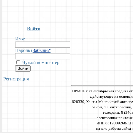
Войти
Имя:
Пароль (
Забыли?
):
Чужой компьютер
Войти
Регистрация
НРМОБУ «Сентябрьская средняя об
Действующее на основан
628330, Ханты-Мансийский автоно
район, п. Сентябрьский, 
телефоны: 8 (346
электронная почта:
se
ИНН 8619009268/КП
начало работы сайта я