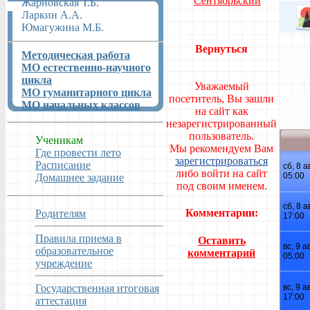
Сентябрьский
Жарновская Т.Б.
Ларкин А.А.
Юмагужина М.Б.
Вернуться
Методическая работа
МО естественно-научного
цикла
Уважаемый
МО гуманитарного цикла
посетитель, Вы зашли
МО начальных классов
на сайт как
незарегистрированный
пользователь.
Ученикам
Мы рекомендуем Вам
Где провести лето
зарегистрироваться
Расписание
либо войти на сайт
Домашнее задание
под своим именем.
Комментарии:
Родителям
Правила приема в
Оставить
образовательное
комментарий
учреждение
Государственная итоговая
аттестация