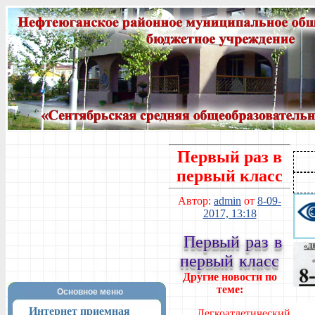
Первый раз в
первый класс
Автор:
admin
от
8-09-
2017, 13:18
Первый раз в
первый класс
Другие новости по
теме:
Основное меню
Интернет приемная
Легкоатлетический