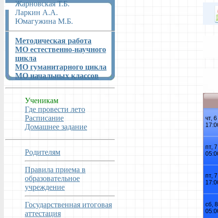
Жарновская Т.Б.
Ларкин А.А.
Юмагужина М.Б.
Методическая работа
МО естественно-научного
цикла
МО гуманитарного цикла
МО начальных классов
Ученикам
Где провести лето
Расписание
Домашнее задание
Родителям
Правила приема в
образовательное
учреждение
Государственная итоговая
аттестация