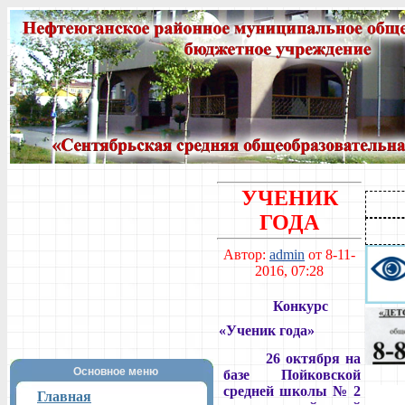
УЧЕНИК
ГОДА
Автор:
admin
от 8-11-
2016, 07:28
Конкурс
«Ученик года»
26 октября на
Основное меню
базе Пойковской
средней школы № 2
Главная