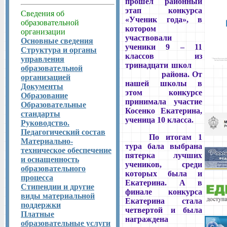
прошел районный
этап конкурса
Сведения об
«Ученик года», в
образовательной
котором
организации
участвовали
Основные сведения
ученики 9 – 11
Структура и органы
классов из
управления
тринадцати школ
образовательной
района. От
организацией
нашей школы в
Документы
этом конкурсе
Образование
принимала участие
Образовательные
Косенко Екатерина,
стандарты
ученица 10 класса.
Руководство.
Педагогический состав
По итогам 1
Материально-
тура бала выбрана
техническое обеспечение
пятерка лучших
и оснащенность
учеников, среди
образовательного
которых была и
процесса
Екатерина. А в
Стипендии и другие
финале конкурса
виды материальной
Екатерина стала
поддержки
четвертой и была
Платные
награждена
образовательные услуги