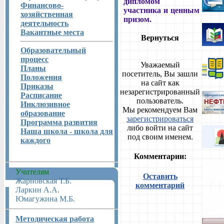
дипломом
Финансово-
участника и ценным
хозяйственная
призом.
деятельность
Вакантные места
Вернуться
Образовательный
процесс
Уважаемый
Планы
посетитель, Вы зашли
Положения
на сайт как
Приказы
незарегистрированный
Расписание
пользователь.
Инклюзивное
Мы рекомендуем Вам
образование
зарегистрироваться
Программа развития
либо войти на сайт
Наша школа - школа для
под своим именем.
каждого
Комментарии:
Учителям
Оставить
Жарновская Т.Б.
комментарий
Ларкин А.А.
Юмагужина М.Б.
Методическая работа